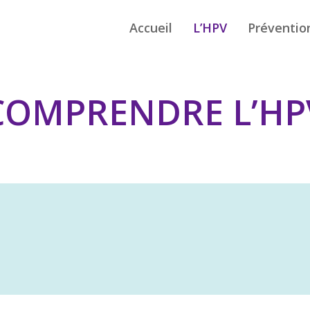
Accueil
L’HPV
Préventio
COMPRENDRE L’HP
Papilloma Virus) sont de
de 5% à 70% des canc
la cavité buccale qui con