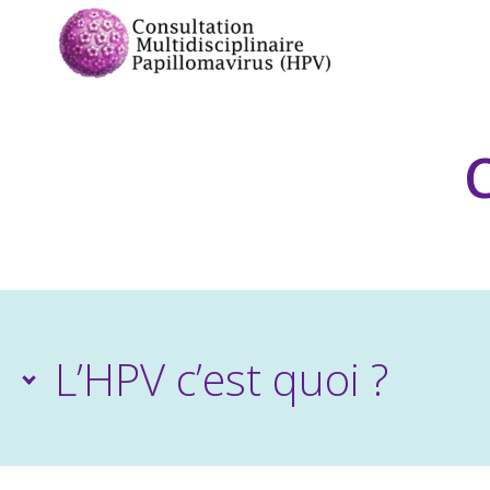
L’HPV c’est quoi ?
Les papillomavirus humains ou HPV (Human 
petits virus à ADN très ubiquitaires