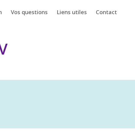
n
Vos questions
Liens utiles
Contact
V
ers de l’oropharynx (région située au fond de
tient les amygdales (ou tonsilles))
: variabilité