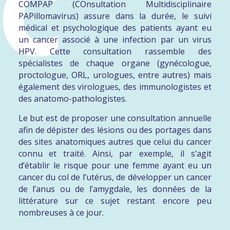
C
COMPAP
(COnsultation Multidisciplinaire
PAPillomavirus)
assure dans la durée, le suivi
Interview du Pr Cécile Badoual
médical et psychologique des patients ayant eu
Télécharger l’article
un cancer associé à une infection par un virus
HPV
. Cette consultation rassemble des
QUESTIONS / RÉPONSES SUR L’HPV LES PLUS FRÉQUENTES
spécialistes de chaque organe (gynécologue,
proctologue, ORL, urologues, entre autres) mais
Télécharger les questions
également des virologues, des immunologistes et
des anatomo-pathologistes.
INTERVIEW DU PR COCHAND-PRIOLLET
Le but est de proposer
une consultation annuelle
Le dépistage du cancer du col de l’utérus et l’infection génitale à
afin de dépister des lésions ou des portages dans
Papillomavirus
des sites anatomiques autres que celui du cancer
Visionner l’interview
connu et traité
. Ainsi, par exemple, il s’agit
d’établir le risque pour une femme ayant eu un
ARTICLE PARU DANS LE QUOTIDIEN DU MÉDECIN
cancer du col de l’utérus, de développer un cancer
de l’anus ou de l’amygdale, les données de la
La croisade d’une femme contre le HPV,
par le Professeur
littérature sur ce sujet restant encore peu
Cécile BADOUAL
nombreuses à ce jour.
Télécharger l’article