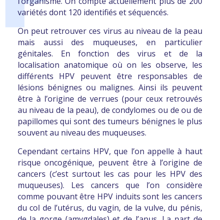
l’organisme
. On compte actuellement plus de 200
variétés dont 120 identifiés et séquencés.
NOUS REMERCIONS NOS SUPPORTS ET NOS SOUTIENS :
On peut retrouver ces virus au niveau de la peau
Sans eux rien n’aurait été possible.
mais aussi des muqueuses, en particulier
génitales
. En fonction des virus et de la
Voir
localisation anatomique où on les observe,
les
différents HPV peuvent être responsables de
LA FONDATION ARC POUR LA RECHERCHE SUR LE CANCER :
lésions bénignes ou malignes
. Ainsi ils peuvent
Éditée en 2021 découvrez la Collection : Comprendre et Agir
être à l’origine de verrues (pour ceux retrouvés
les cancers du col de l’utérus
au niveau de la peau), de condylomes ou de ou de
papillomes qui sont des tumeurs bénignes le plus
Télécharger la brochure
souvent au niveau des muqueuses.
LA PRÉVENTION DU CANCER DU COL DE L’UTERUS :
Cependant
certains HPV
, que l’on appelle à haut
risque oncogénique,
peuvent être à l’origine de
Découvrir les facteurs de risque, comment se faire dépister,
cancers
(c’est surtout les cas pour les HPV des
comment prévenir.
muqueuses). Les cancers que l’on considère
comme pouvant être HPV induits sont les
cancers
Télécharger le flyer
du col de l’utérus, du vagin, de la vulve, du pénis,
ARTICLE PARU SUR LE SITE E-CANCER.FR DU
de la gorge (amygdales) et de l’anus
. La part de