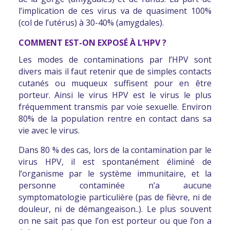
GOUVERNEMENT :
l’implication de ces virus va de quasiment 100%
(col de l’utérus) à 30-40% (amygdales).
Le dépistage du cancer du col de l’utérus en pratique
COMMENT EST-ON EXPOSÉ À L’HPV ?
Lire l’article en ligne
Les modes de contaminations par l’HPV sont
ARTICLE PARU DANS LE FIGARO :
divers
mais il faut retenir que de simples contacts
cutanés ou muqueux suffisent pour en être
Papillomavirus: 7 raisons de vacciner aussi les garçons
porteur. Ainsi
le virus HPV est le virus le plus
fréquemment transmis par voie sexuelle
. Environ
Lire l’article en ligne
80% de la population rentre en contact dans sa
vie avec le virus.
COMMUNIQUÉ DE PRESSE D’AGNÈS BUZYN :
Vaccination contre les papillomavirus – Lundi 16 décembre
Dans 80 % des cas, lors de la contamination par le
2019
virus HPV, il est spontanément éliminé de
l’organisme par le système immunitaire
, et la
Lire le communiqué en ligne
personne contaminée n’a aucune
symptomatologie particulière (pas de fièvre, ni de
ARTICLE PARU DANS BIEN-ÊTRE & SANTÉ :
douleur, ni de démangeaison..). Le plus souvent
on ne sait pas que l’on est porteur ou que l’on a
La vaccination contre le papillomavirus humain (HPV)