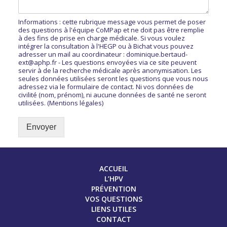
PAPILLOMAVIRUS La guerre est déclarée,
par Sophie
Informations : cette rubrique message vous permet de poser
CARQUAIN
des questions à l'équipe CoMPap et ne doit pas être remplie
à des fins de prise en charge médicale. Si vous voulez
Télécharger l’article
intégrer la consultation à l'HEGP ou à Bichat vous pouvez
adresser un mail au coordinateur : dominique.bertaud-
ext@aphp.fr - Les questions envoyées via ce site peuvent
ARTICLE PARU DANS CAUSETTE
servir à de la recherche médicale après anonymisation. Les
seules données utilisées seront les questions que vous nous
Papillomavirus, sexiste le virus ?
par Héloïse Rambert
adressez via le formulaire de contact. Ni vos données de
civilité (nom, prénom), ni aucune données de santé ne seront
utilisées. (Mentions légales)
Lire l’article en ligne
ARTICLE PARU DANS LE FIGARO
Envoyer
Les hommes ont plus de cancers de la gorge,
par Damien
Mascret
ACCUEIL
Télécharger l’article
L’HPV
PRÉVENTION
VOS QUESTIONS
LIENS UTILES
CONTACT