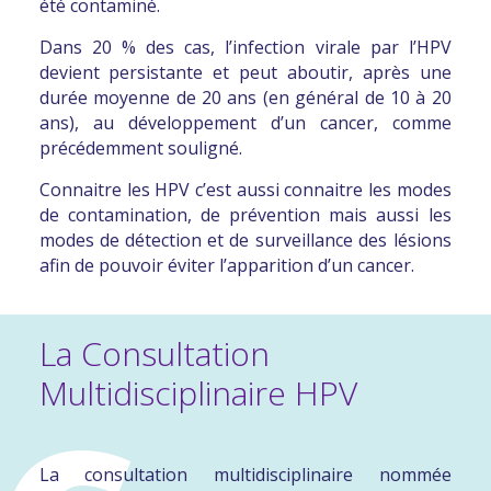
été contaminé.
Lire l’article en ligne
Dans 20 % des cas, l’infection virale par l’HPV
devient persistante
et peut aboutir, après une
ARTICLE PARU DANS LE QUOTIDIEN DU MÉDECIN :
durée moyenne de 20 ans (en général de 10 à 20
Vacciner les filles et les garçons contre le HPV, une nécessité
ans), au
développement d’un cancer
, comme
pour l’Académie de médecine
précédemment souligné.
Lire l’article en ligne
Connaitre les HPV c’est aussi connaitre les modes
de
contaminatio
n, de
prévention
mais aussi les
ARTICLE PARU DANS ÇA M’INTÉRESSE :
modes de
détection
et de
surveillance
des lésions
afin de pouvoir
éviter l’apparition d’un cancer
.
Cancer du col de l’utérus : en finir avec les papillomavirus
Lire l’article en ligne
La Consultation
ARTICLE PARU DANS PARIS MATCH :
Multidisciplinaire HPV
Papillomavirus Humain : risques et prévention
Lire l’article en ligne
La consultation multidisciplinaire nommée
ARTICLE PARU TEMPO SANTÉ :