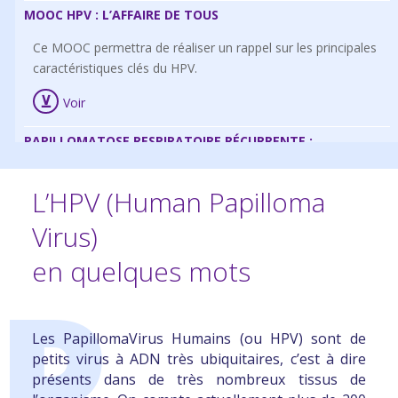
MOOC HPV : L’AFFAIRE DE TOUS
Ce MOOC permettra de réaliser un rappel sur les principales
caractéristiques clés du HPV.
Voir
PAPILLOMATOSE RESPIRATOIRE RÉCURRENTE :
Guide maladie chronique
– Parcours de soins d’un patient
L’HPV (Human Papilloma
atteint de papillomatose respiratoire récurrente (PRR).
Virus)
Voir
en quelques mots
P
JUIN, MOIS DE MOBILISATION ET DE PRÉVENTION CONTRE
LE CANCER DU COL DE L’UTÉRUS :
Pr Badoual, pour ses explications limpides sur le
Les PapillomaVirus Humains (ou HPV) sont de
PapillomaVirus Humains, les cancers et l’importance de la
petits virus
à ADN très ubiquitaires, c’est à dire
prévention
présents dans de très nombreux tissus de
Voir