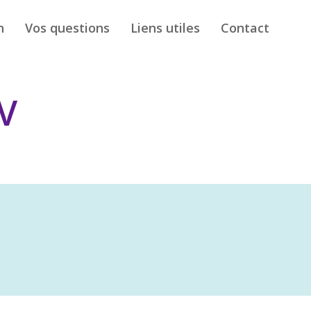
n
Vos questions
Liens utiles
Contact
V
ers de l’oropharynx (région située au fond de
tient les amygdales (ou tonsilles))
: variabilité