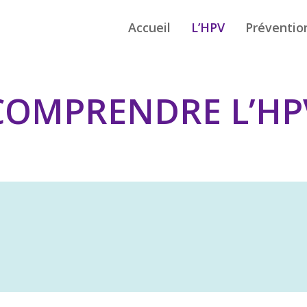
Accueil
L’HPV
Préventio
COMPRENDRE L’HP
Papilloma Virus) sont de
de 5% à 70% des canc
la cavité buccale qui con