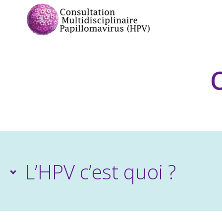
L’HPV c’est quoi ?
Les papillomavirus humains ou HPV (Human 
petits virus à ADN très ubiquitaires